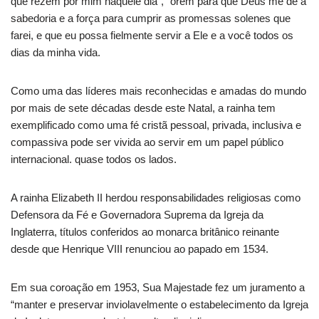
que rezem por mim naquele dia”, “orem para que Deus me dê a
sabedoria e a força para cumprir as promessas solenes que
farei, e que eu possa fielmente servir a Ele e a você todos os
dias da minha vida.
Como uma das líderes mais reconhecidas e amadas do mundo
por mais de sete décadas desde este Natal, a rainha tem
exemplificado como uma fé cristã pessoal, privada, inclusiva e
compassiva pode ser vivida ao servir em um papel público
internacional. quase todos os lados.
A rainha Elizabeth II herdou responsabilidades religiosas como
Defensora da Fé e Governadora Suprema da Igreja da
Inglaterra, títulos conferidos ao monarca britânico reinante
desde que Henrique VIII renunciou ao papado em 1534.
Em sua coroação em 1953, Sua Majestade fez um juramento a
“manter e preservar inviolavelmente o estabelecimento da Igreja