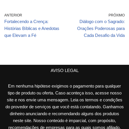
ANTERIOR
PRÓXIMO
Fortalecendo a Crença:
Diálogo com o Sagrado:
Histórias Bíblicas e Anedotas
Orações Poderosas para
que Elevam a Fé
Cada Desafio da Vida
AVISO LEGAL
Em nenhuma hipótese exigimos o pagamento para qualquer
tipo de produto ou oferta. Caso aconteça isso, acesse nosso
site e nos envie uma mensagem. Leia os termos e condições
do provedor de serviços que você está contatando. Ganhamos
dinheiro anunciando e recomendando alguns dos produtos
neste site. Nosso conteúdo é imparcial, com propósito,
recomendações de empresas para as quais somos afiliado,