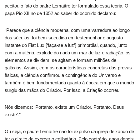
aceitou o fato do padre Lemaître ter formulado essa teoria. O
papa Pio XII no de 1952 ao saber do ocorrido declarou:
“Parece que a ciência moderna, com uma varredura ao longo
dos séculos, foi bem-sucedida em testemunhar o augusto
instante do Fiat Lux [‘faça-se a luz’] primordial, quando, junto
com a matéria, explode do nada um mar de luz e radiação, os
elementos se dividem, se agitam e formam milhões de
galáxias. Assim, com as características concretas das provas
físicas, a ciência confirmou a contingência do Universo e
também é bem fundamentada quanto à época em que o mundo
surgiu das mãos do Criador. Por isso, a Criação ocorreu.
Nós dizemos: ‘Portanto, existe um Criador. Portanto, Deus
existe’.”
Ou seja, o padre Lemaître não foi expulso da igreja deixando de
ter o direito de exercer o celibatário. Pelo contrário, anos depois,