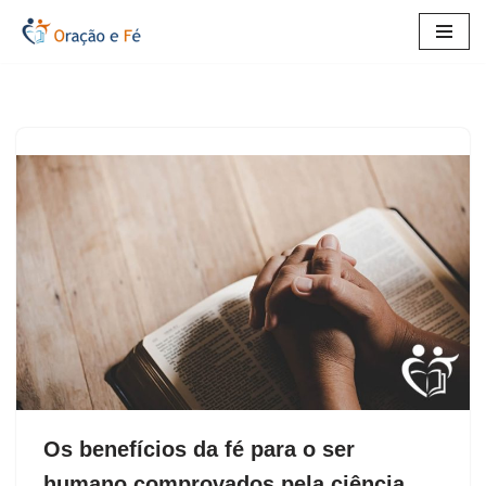
Pular
para
o
conteúdo
Os benefícios da fé para o ser
humano comprovados pela ciência