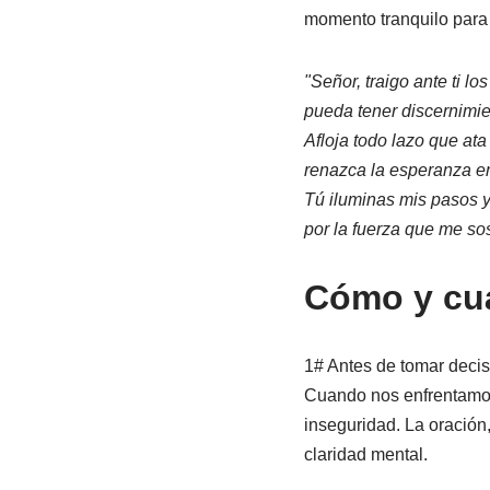
momento tranquilo para 
"Señor, traigo ante ti l
pueda tener discernimie
Afloja todo lazo que ata
renazca la esperanza en
Tú iluminas mis pasos 
por la fuerza que me sos
Cómo y cuá
1# Antes de tomar deci
Cuando nos enfrentamos 
inseguridad. La oración
claridad mental.