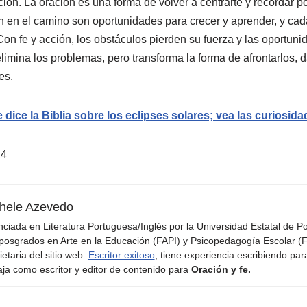
ón. La oración es una forma de volver a centrarte y recordar por
 en el camino son oportunidades para crecer y aprender, y cad
. Con fe y acción, los obstáculos pierden su fuerza y las oportu
elimina los problemas, pero transforma la forma de afrontarlos,
es.
 dice la Biblia sobre los eclipses solares; vea las curiosid
24
hele Azevedo
nciada en Literatura Portuguesa/Inglés por la Universidad Estatal de 
posgrados en Arte en la Educación (FAPI) y Psicopedagogía Escolar (F
ietaria del sitio web.
Escritor exitoso
, tiene experiencia escribiendo par
aja como escritor y editor de contenido para
Oración y fe.