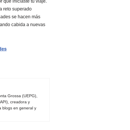
 qué iniciaste tu viaje.
a reto superado
nidades se hacen más
 dando cabida a nuevas
ades
Ponta Grossa (UEPG),
API), creadora y
a blogs en general y