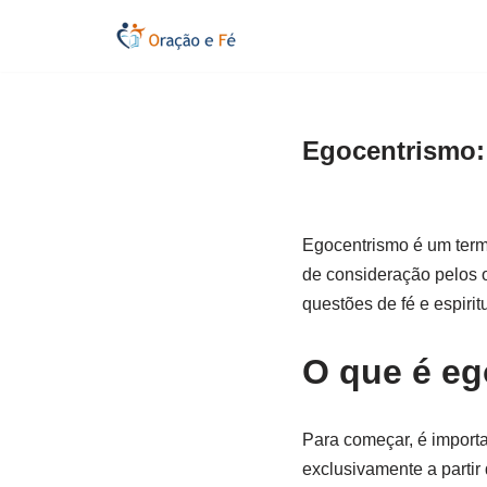
Pular
para
o
Egocentrismo:
conteúdo
Egocentrismo é um term
de consideração pelos o
questões de fé e espirit
O que é e
Para começar, é importa
exclusivamente a partir