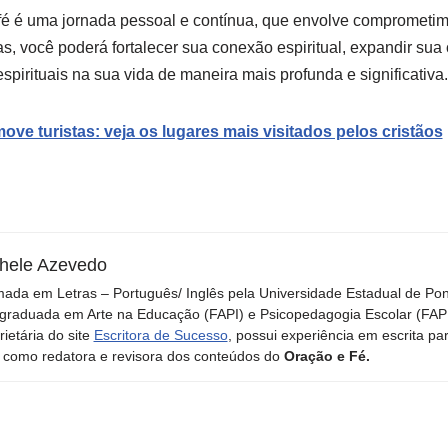
fé é uma jornada pessoal e contínua, que envolve comprometime
cas, você poderá fortalecer sua conexão espiritual, expandir su
espirituais na sua vida de maneira mais profunda e significativa.
ove turistas: veja os lugares mais visitados pelos cristãos
hele Azevedo
ada em Letras – Português/ Inglês pela Universidade Estadual de Po
graduada em Arte na Educação (FAPI) e Psicopedagogia Escolar (FAPI)
rietária do site
Escritora de Sucesso
, possui experiência em escrita pa
 como redatora e revisora dos conteúdos do
Oração e Fé.