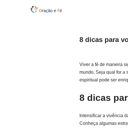
Pular
para
o
8 dicas para vo
conteúdo
Viver a fé de maneira s
mundo. Seja qual for a s
espiritual pode ser enr
8 dicas par
Intensificar a vivência 
Conheça algumas estraté