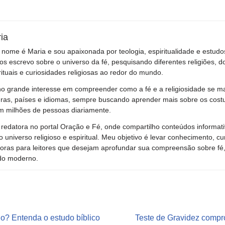
ia
nome é Maria e sou apaixonada por teologia, espiritualidade e estudos
os escrevo sobre o universo da fé, pesquisando diferentes religiões, do
rituais e curiosidades religiosas ao redor do mundo.
o grande interesse em compreender como a fé e a religiosidade se m
uras, países e idiomas, sempre buscando aprender mais sobre os cost
am milhões de pessoas diariamente.
redatora no portal Oração e Fé, onde compartilho conteúdos informativ
o universo religioso e espiritual. Meu objetivo é levar conhecimento, cu
as para leitores que desejam aprofundar sua compreensão sobre fé, 
ndo moderno.
do? Entenda o estudo bíblico
Teste de Gravidez compr