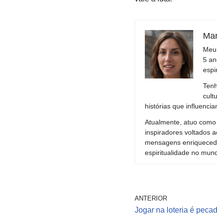
Mar
Meu 
5 an
espi
Tenh
cult
histórias que influenci
Atualmente, atuo como 
inspiradores voltados a
mensagens enriquecedor
espiritualidade no mu
ANTERIOR
Jogar na loteria é peca