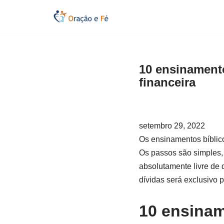
Pular
para
o
10 ensinamento
conteúdo
financeira
setembro 29, 2022
Os ensinamentos bíblicos
Os passos são simples, 
absolutamente livre de 
dívidas será exclusivo 
10 ensinam