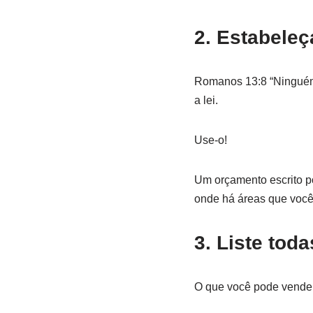
2. Estabele
Romanos 13:8 “Ninguém 
a lei.
Use-o!
Um orçamento escrito po
onde há áreas que você 
3. Liste tod
O que você pode vender