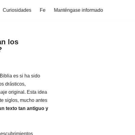
Curiosidades
Fe
Manténgase informado
an los
?
iblia es si ha sido
os drásticos,
je original. Esta idea
te siglos, mucho antes
 texto tan antiguo y
descubrimientos