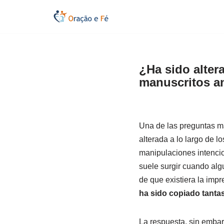
Saltar
al
contenido
¿Ha sido alter
manuscritos an
Una de las preguntas má
alterada a lo largo de l
manipulaciones intencio
suele surgir cuando alg
de que existiera la impr
ha sido copiado tanta
La respuesta, sin embar